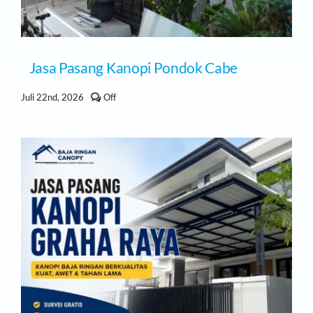
Jasa Pasang Kanopi Pondok Cabe
Comments
Juli 22nd, 2026
Off
off
on
Jasa
Pasang
Kanopi
Pondok
Cabe