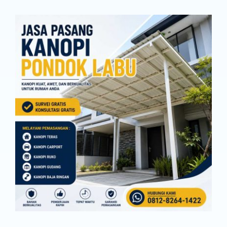
on
Jasa
Pasang
Kanopi
Granada
Propertindo