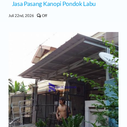
Jasa Pasang Kanopi Pondok Labu
Comments
Juli 22nd, 2026
Off
off
on
Jasa
Pasang
Kanopi
Pondok
Labu