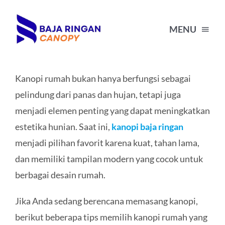
Skip
to
MENU
content
HOME
Kanopi rumah bukan hanya berfungsi sebagai
pelindung dari panas dan hujan, tetapi juga
HARGA KANOPI BAJA RINGAN
menjadi elemen penting yang dapat meningkatkan
estetika hunian. Saat ini,
kanopi baja ringan
PORTFOLIO
menjadi pilihan favorit karena kuat, tahan lama,
dan memiliki tampilan modern yang cocok untuk
BLOG
berbagai desain rumah.
Jika Anda sedang berencana memasang kanopi,
TENTANG KAMI
berikut beberapa tips memilih kanopi rumah yang