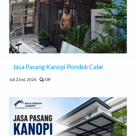
Jasa Pasang Kanopi Pondok Cabe
Comments
Juli 22nd, 2026
Off
off
on
Jasa
Pasang
Kanopi
Pondok
Cabe