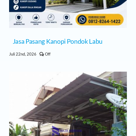
Jasa Pasang Kanopi Pondok Labu
Comments
Juli 22nd, 2026
Off
off
on
Jasa
Pasang
Kanopi
Pondok
Labu