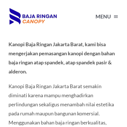
Skip
to
MENU
content
HOME
Kanopi Baja Ringan Jakarta Barat, kami bisa
mengerjakan pemasangan kanopi dengan bahan
HARGA KANOPI BAJA RINGAN
baja ringan atap spandek, atap spandek pasir &
alderon.
PORTFOLIO
Kanopi Baja Ringan Jakarta Barat semakin
diminati karena mampu menghadirkan
BLOG
perlindungan sekaligus menambah nilai estetika
pada rumah maupun bangunan komersial.
TENTANG KAMI
Menggunakan bahan baja ringan berkualitas,