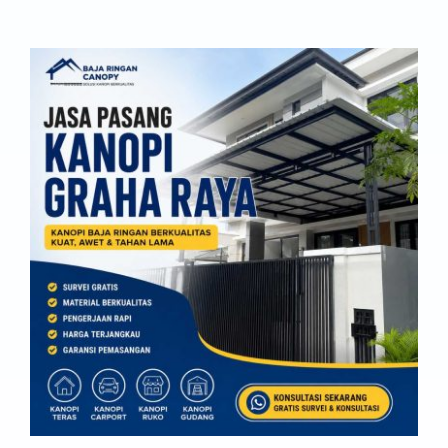
off
on
Jasa
Pasang
Kanopi
Pondok
Cabe