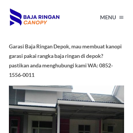
Skip
to
MENU
content
HOME
Garasi Baja Ringan Depok, mau membuat kanopi
garasi pakai rangka baja ringan di depok?
HARGA KANOPI BAJA RINGAN
pastikan anda menghubungi kami WA: 0852-
1556-0011
PORTFOLIO
BLOG
TENTANG KAMI