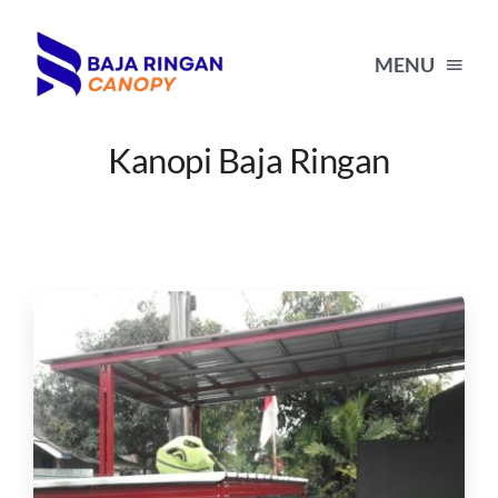
Skip
to
MENU
content
Kanopi Baja Ringan
HOME
HARGA KANOPI BAJA RINGAN
PORTFOLIO
BLOG
TENTANG KAMI