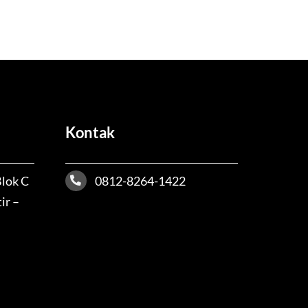
Kontak
Blok C
0812-8264-1422
ir –