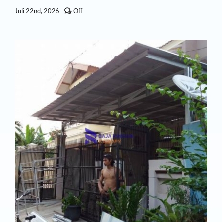
Comments
Juli 22nd, 2026
Off
off
on
Jasa
Pasang
Kanopi
Pondok
Labu