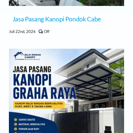
Jasa Pasang Kanopi Pondok Cabe
Comments
Juli 22nd, 2026
Off
off
on
Jasa
Pasang
Kanopi
Pondok
Cabe