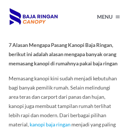
Skip
to
MENU
content
HOME
7 Alasan Mengapa Pasang Kanopi Baja Ringan,
berikut ini adalah alasan mengapa banyak orang
HARGA KANOPI BAJA RINGAN
memasang kanopi di rumahnya pakai baja ringan
Memasang kanopi kini sudah menjadi kebutuhan
PORTFOLIO
bagi banyak pemilik rumah. Selain melindungi
area teras dan carport dari panas dan hujan,
BLOG
kanopi juga membuat tampilan rumah terlihat
lebih rapi dan modern. Dari berbagai pilihan
TENTANG KAMI
material,
kanopi baja ringan
menjadi yang paling